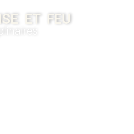
SE ET FEU
linaires