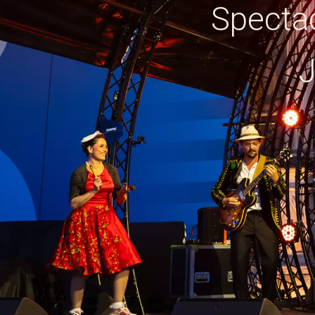
Specta
J