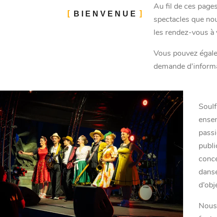
Au fil de ces page
BIENVENUE
spectacles que nou
les rendez-vous à 
Vous pouvez égale
demande d’informa
Soulf
ensem
passi
publi
conce
danse
d’obj
Nous 