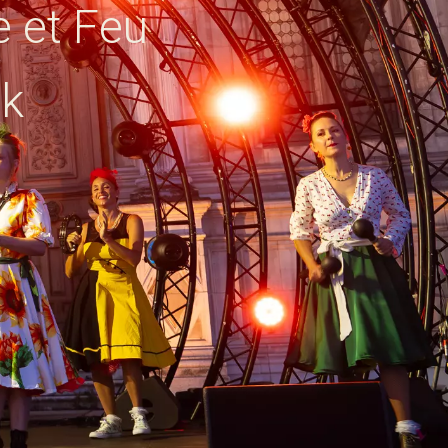
 et Feu
nk