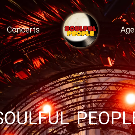
Concerts
Age
SOULFUL PEOPL